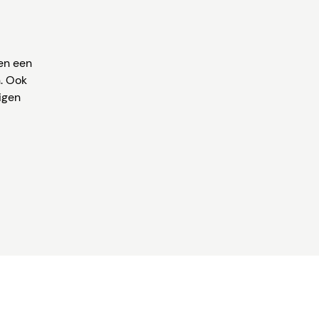
en een
n. Ook
igen