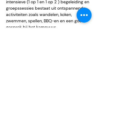
intensieve (1 op 1 en 1 op 2 ) begeleiding en 
groepssessies bestaat uit ontspannende 
activiteiten zoals wandelen, koken, 
zwemmen, spellen, BBQ-en en een goed 
gesprek bij het kampvuur. 
Deel dit evenement
Putbroekerbosweg 9
E
info@renk.nu
6105 AK Maria Hoop
W
www.renk.nu
Anneke
06 2392 5091
Jaap
06 4205 5136