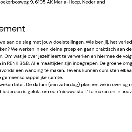
roekerbosweg 9, 6105 AK Maria-Hoop, Nederland
nement
 aan de slag met jouw doelstellingen. Wie ben jij, het verleden
eiken? We werken in een kleine groep en gaan praktisch aan de
. Om wat je over jezelf leert te verwerken en hiermee de vol
en in RENK B&B. Alle maaltijden zijn inbegrepen. De groene om
avonds een wanding te maken. Tevens kunnen cursisten elkaar
e gemeenschappelijke ruimte.
weken later. De datum (een zaterdag) plannen we in overleg me
 iedereen is gelukt om een ‘nieuwe start’ te maken en in hoeve