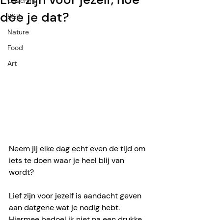
Coaching
doe je dat?
B&B
Nature
Food
Art
Neem jij elke dag echt even de tijd om 
iets te doen waar je heel blij van 
wordt? 
Lief zijn voor jezelf is aandacht geven 
aan datgene wat je nodig hebt. 
Hiermee bedoel ik niet na een drukke 