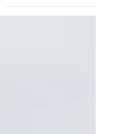
vlees voor het avondeten. Voor 1 kilogram
vlees is gemiddeld...